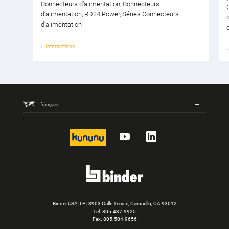
Connecteurs d‘alimentation, Connecteurs
d‘alimentation, RD24 Power, Séries Connecteurs
d‘alimentation
Informations
français
kununu
YouTube
LinkedIn
Binder USA, LP | 3903 Calle Tecate, Camarillo, CA 93012
Tel.
805.437.9925
Fax. 805.504.9656