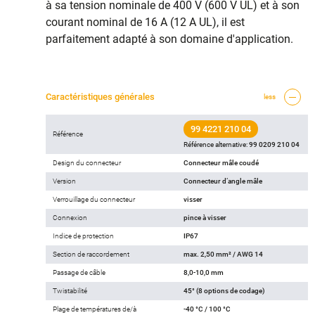
à sa tension nominale de 400 V (600 V UL) et à son
courant nominal de 16 A (12 A UL), il est
parfaitement adapté à son domaine d'application.
Caractéristiques générales
less
99 4221 210 04
Référence
Référence alternative:
99 0209 210 04
Design du connecteur
Connecteur mâle coudé
Version
Connecteur d‘angle mâle
Verrouillage du connecteur
visser
Connexion
pince à visser
Indice de protection
IP67
Section de raccordement
max. 2,50 mm² / AWG 14
Passage de câble
8,0-10,0 mm
Twistabilité
45° (8 options de codage)
Plage de températures de/à
-40 °C / 100 °C