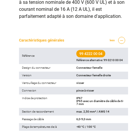
à sa tension nominale de 400 V (600 V UL) et à son
courant nominal de 16 A (12 A UL), il est
parfaitement adapté à son domaine d'application.
Caractéristiques générales
less
99 4222 00 04
Référence
Référence alternative:
99 0210 00 04
Design du connecteur
Connecteur femelle
Version
Connecteur femelle droite
Verrouillage du connecteur
visser
Connexion
pince à visser
Indice de protection
IP67
IP65 avec un diamètre de câble de 6-
7 mm
Section de raccordement
max. 2,50 mm² / AWG 14
Passage de câble
6,0-9,0 mm
Plage de températures de/à
-40 °C / 100 °C