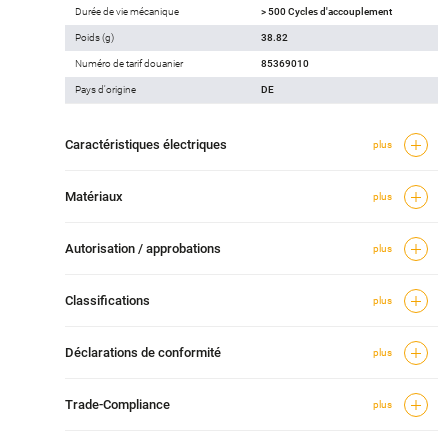
Durée de vie mécanique
> 500 Cycles d'accouplement
Poids (g)
38.82
Numéro de tarif douanier
85369010
Pays d'origine
DE
Caractéristiques électriques
plus
Matériaux
plus
Autorisation / approbations
plus
Classifications
plus
Déclarations de conformité
plus
Trade-Compliance
plus