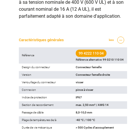
à sa tension nominale de 400 V (600 V UL) et à son
courant nominal de 16 A (12 A UL), il est
parfaitement adapté à son domaine d'application.
Caractéristiques générales
less
99 4222 110 04
Référence
Référence alternative:
99 0210 110 04
Design du connecteur
Connecteur femelle
Version
Connecteur femelle droite
Verrouillage du connecteur
visser
Connexion
pince à visser
Indice de protection
IP67
Section de raccordement
max. 2,50 mm² / AWG 14
Passage de câble
8,0-10,0 mm
Plage de températures de/à
-40 °C / 100 °C
Durée de vie mécanique
> 500 Cycles d'accouplement