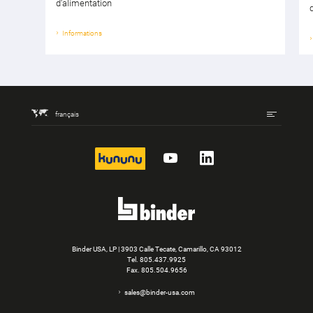
d‘alimentation
Informations
français
kununu
YouTube
LinkedIn
Binder USA, LP | 3903 Calle Tecate, Camarillo, CA 93012
Tel.
805.437.9925
Fax. 805.504.9656
sales@binder-usa.com