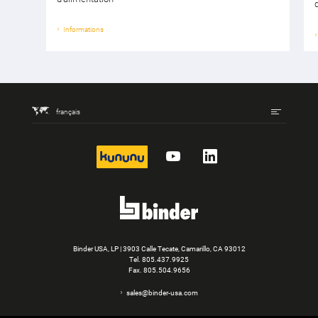
Informations
français
kununu
YouTube
LinkedIn
Binder USA, LP | 3903 Calle Tecate, Camarillo, CA 93012
Tel.
805.437.9925
Fax. 805.504.9656
sales@binder-usa.com