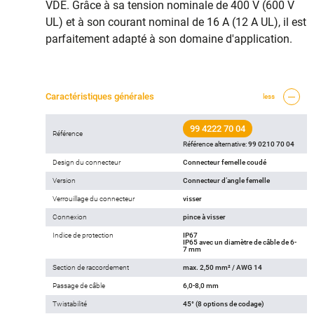
VDE. Grâce à sa tension nominale de 400 V (600 V
UL) et à son courant nominal de 16 A (12 A UL), il est
parfaitement adapté à son domaine d'application.
Caractéristiques générales
less
99 4222 70 04
Référence
Référence alternative:
99 0210 70 04
Design du connecteur
Connecteur femelle coudé
Version
Connecteur d‘angle femelle
Verrouillage du connecteur
visser
Connexion
pince à visser
Indice de protection
IP67
IP65 avec un diamètre de câble de 6-
7 mm
Section de raccordement
max. 2,50 mm² / AWG 14
Passage de câble
6,0-8,0 mm
Twistabilité
45° (8 options de codage)