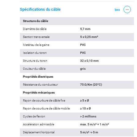
Spécifications du câble
less
Structure du câble
Diamètre de câble
5,7 mm
Section transversale
5 x 0,25 mm²
Matériau de la gaine
PVC
Isolation du toron
PVC
Structure du toron
32 x 0,10 mm
Couleur du câble
gris
Propriétés électriques
Résistance du conducteur
75 Ω/Km (20°C)
Propriétés mécaniques
Rayon de courbure de câble fixe
≥ 5 x Ø
Rayon de courbure de câble mobile
≥ 10 x Ø
Cycles de flexion
> 2 millions
Accélération admissible
max. 5 m/s² + 1 m/s²
Déplacement horizontal
5 m/s² -> 5 m