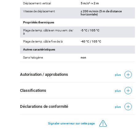
Déplacement vertical
5 m/s² -> 2 m
Vitesse de déplacement
≤ 200 m/min (5 m de distance
horizontale)
Propriétés thermiques
Plage de temp. câble en mouvem. de/
-5 °C / 105 °C
à
Plage de temp. câble fixe de/à
-40 °C / 105 °C
Autres caractéristiques
Sans halogène
non
Autorisation / approbations
plus
Classifications
plus
Déclarations de conformité
plus
Signaler une erreur sur cette page