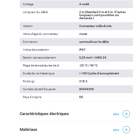
Codage
A-codé
Longueur du câble
2 m (Standard 2 m et 5 m. D'autres
longueurs sont possibles sur
demande.)
Version
Connecteur mâle droite
Verrouillage du connecteur
visser
Connexion
surmoulé sur le câble
Indice de protection
IP67
Section de raccordement
0,25 mm² / AWG 24
Plage de températures de/à
-25 °C / 90 °C
Durée de vie mécanique
> 100 Cycles d'accouplement
Poids (g)
218.2
Numéro de tarif douanier
85444290
Pays d'origine
DE
Caractéristiques électriques
plus
Matériaux
plus