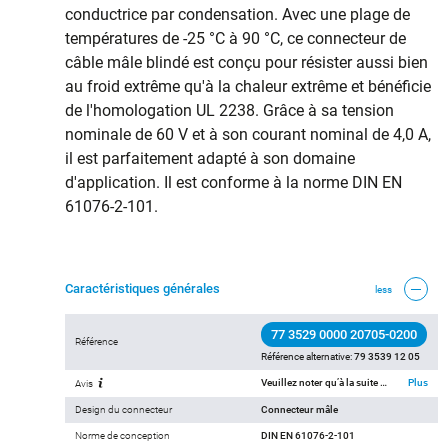
conductrice par condensation. Avec une plage de
températures de -25 °C à 90 °C, ce connecteur de
câble mâle blindé est conçu pour résister aussi bien
au froid extrême qu'à la chaleur extrême et bénéficie
de l'homologation UL 2238. Grâce à sa tension
nominale de 60 V et à son courant nominal de 4,0 A,
il est parfaitement adapté à son domaine
d'application. Il est conforme à la norme DIN EN
61076-2-101.
Caractéristiques générales
less
77 3529 0000 20705-0200
Référence
Référence alternative:
79 3539 12 05
Veuillez noter qu’à la suite du passage de l’ancien au nouveau numéro de commande, des écarts sont possibles dans les spécifications techniques. Pour des informations détaillées sur le produit, veuillez utiliser l’option « Contacter le service client » en haut à droite.
Plus
Avis
Design du connecteur
Connecteur mâle
Norme de conception
DIN EN 61076-2-101