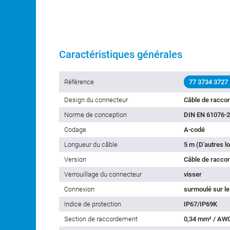
Caractéristiques générales
Référence
77 3734 3727
Design du connecteur
Câble de racco
Norme de conception
DIN EN 61076-2
Codage
A-codé
Longueur du câble
5 m (D'autres l
Version
Câble de racco
Verrouillage du connecteur
visser
Connexion
surmoulé sur le
Indice de protection
IP67/IP69K
Section de raccordement
0,34 mm² / AW