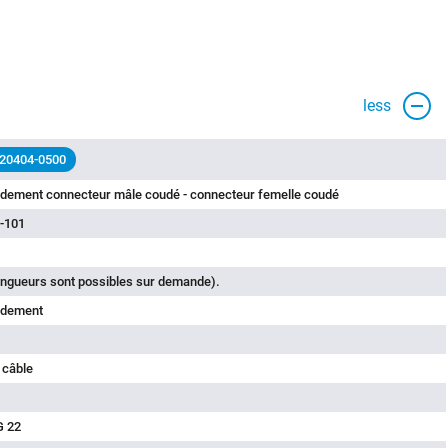
less
 20404-0500
rdement connecteur mâle coudé - connecteur femelle coudé
-101
ongueurs sont possibles sur demande).
rdement
 câble
G 22