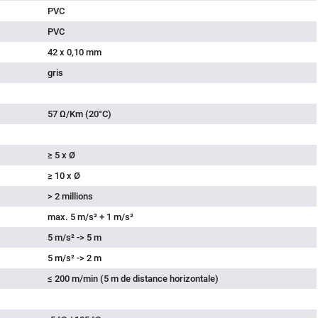
PVC
PVC
42 x 0,10 mm
gris
57 Ω/Km (20°C)
≥ 5 x Ø
≥ 10 x Ø
> 2 millions
max. 5 m/s² + 1 m/s²
5 m/s² -> 5 m
5 m/s² -> 2 m
≤ 200 m/min (5 m de distance horizontale)