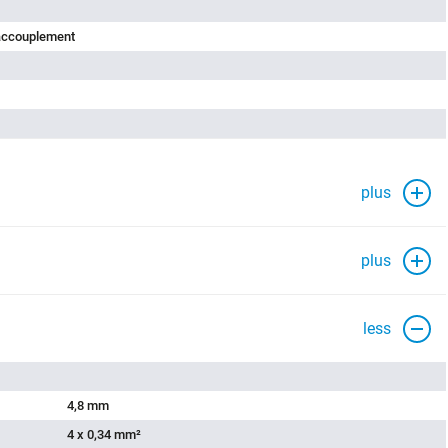
'accouplement
plus
plus
less
4,8 mm
4 x 0,34 mm²