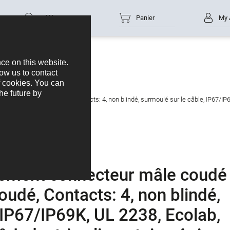
Référence
Panier
My 
nneurs
M12-A
teur femelle coudé, Contacts: 4, non blindé, surmoulé sur le câble, IP67/IP69K,
ement connecteur mâle coudé
oudé, Contacts: 4, non blindé,
 IP67/IP69K, UL 2238, Ecolab,