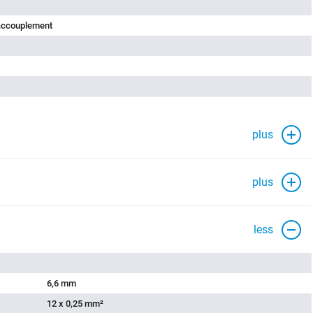
'accouplement
plus
plus
less
6,6 mm
12 x 0,25 mm²