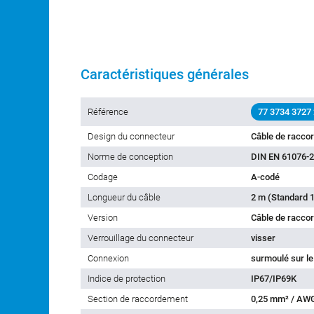
Caractéristiques générales
Référence
77 3734 3727
Design du connecteur
Câble de racco
Norme de conception
DIN EN 61076-2
Codage
A-codé
Longueur du câble
2 m (Standard 1
Version
Câble de racco
Verrouillage du connecteur
visser
Connexion
surmoulé sur le
Indice de protection
IP67/IP69K
Section de raccordement
0,25 mm² / AW