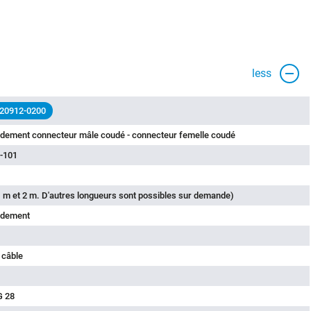
less
 20912-0200
rdement connecteur mâle coudé - connecteur femelle coudé
-101
 m et 2 m. D'autres longueurs sont possibles sur demande)
rdement
 câble
G 28