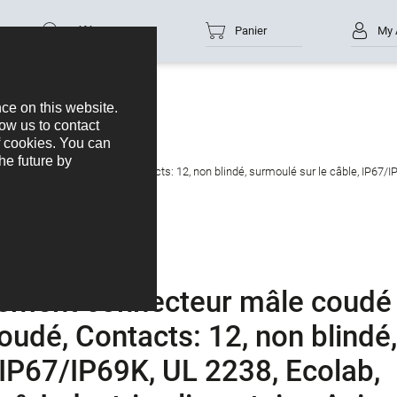
Référence
Panier
My 
nneurs
M12-A
cteur femelle coudé, Contacts: 12, non blindé, surmoulé sur le câble, IP67/IP69
ement connecteur mâle coudé
oudé, Contacts: 12, non blindé,
 IP67/IP69K, UL 2238, Ecolab,