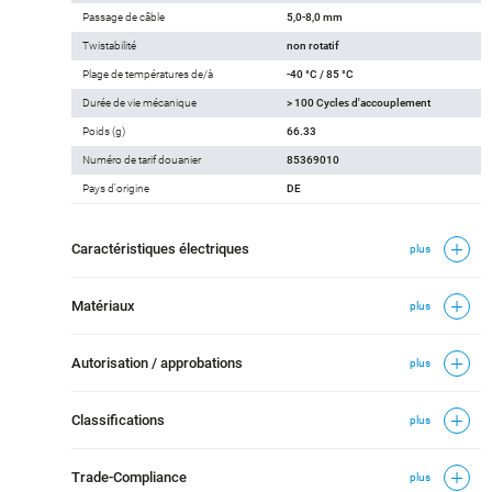
Passage de câble
5,0-8,0 mm
Twistabilité
non rotatif
Plage de températures de/à
-40 °C / 85 °C
Durée de vie mécanique
> 100 Cycles d'accouplement
Poids (g)
66.33
Numéro de tarif douanier
85369010
Pays d'origine
DE
Caractéristiques électriques
plus
Matériaux
plus
Autorisation / approbations
plus
Classifications
plus
Trade-Compliance
plus