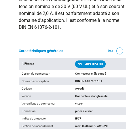
tension nominale de 30 V (60 V UL) et à son courant
nominal de 2,0 A, il est parfaitement adapté à son
domaine d'application. Il est conforme à la norme
DIN EN 61076-2-101.
Caractéristiques générales
less
99 1489 824 08
Référence
Design du connecteur
Connecteur mâle coudé
Norme de conception
DIN EN 61076-2-101
Codage
A-codé
Version
Connecteur d‘angle mâle
Verrouillage du connecteur
visser
Connexion
pince à visser
Indice de protection
IP67
Section de raccordement
max. 0,50 mm² / AWG 20