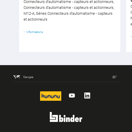
Connecteurs d‘automatisme - capteurs et actionneurs,
Connecteurs d‘automatisme - capteurs et actionneurs,
M12-A, Séries Connecteurs d‘automatisme - capteurs
et actionneurs
Informations
français
kununu
YouTube
LinkedIn