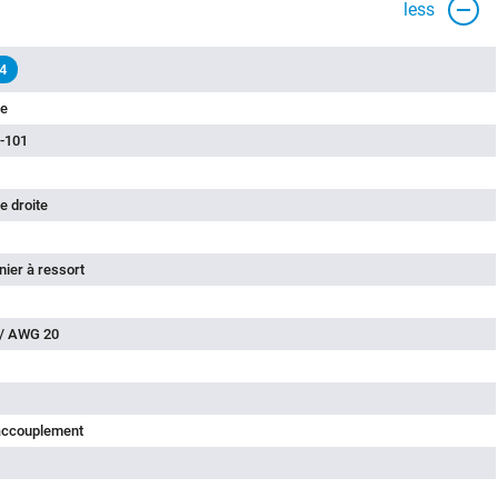
less
4
le
-101
e droite
nier à ressort
 / AWG 20
'accouplement