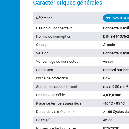
Caractéristiques générales
Référence
99 1525 814 0
Design du connecteur
Connecteur mâ
Norme de conception
DIN EN 61076-2
Codage
A-codé
Version
Connecteur mâl
Verrouillage du connecteur
visser
Connexion
raccord sur bor
Indice de protection
IP67
Section de raccordement
max. 0,50 mm²
Passage de câble
4,0-6,0 mm
Plage de températures de/à
-40 °C / 85 °C
Durée de vie mécanique
> 100 Cycles d
Poids (g)
45.88
Numéro de tarif douanier
85369010