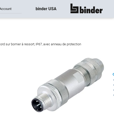
binder USA
Account
montre tout
rd sur bornier à ressort, IP67, avec anneau de protection