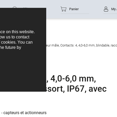
Référence
Panier
My 
nneurs
M12-A
M12 Connecteur mâle, Contacts: 4, 4,0-6,0 mm, blindable, racco
Contacts: 4, 4,0-6,0 mm,
bornier à ressort, IP67, avec
 - capteurs et actionneurs