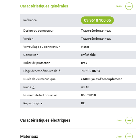
Caractéristiques générales
less
09 9618 100 05
Référence
Design du connecteur
Traversée de panneau
Version
Traversée de panneau
Verrouillage du connecteur
visser
Connexion
enfichable
Indice de protection
IP67
Plage de températures de/à
-40 °C / 85 °C
Durée de vie mécanique
> 500 Cycles d'accouplement
Poids (g)
43.43
Numéro de tarif douanier
85369010
Pays d'origine
DE
Caractéristiques électriques
plus
Matériaux
plus