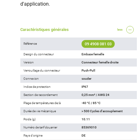
d'application.
Caractéristiques générales
less
09 4908 081 03
Référence
Design du connecteur
Embase femelle
Version
Connecteur femelle droite
Verrouillage du connecteur
Push-Pull
Connexion
souder
Indice de protection
IP67
Section de raccordement
0,25 mm² / AWG 24
Plage de températures de/à
-40 °C / 85 °C
Durée de vie mécanique
> 500 Cycles d'accouplement
Poids (g)
10.11
Numéro de tarif douanier
85369010
Pays d'origine
DE