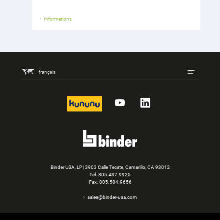
Informations
français
kununu
YouTube
LinkedIn
Binder USA, LP | 3903 Calle Tecate, Camarillo, CA 93012
Tel.
805.437.9925
Fax. 805.504.9656
sales@binder-usa.com