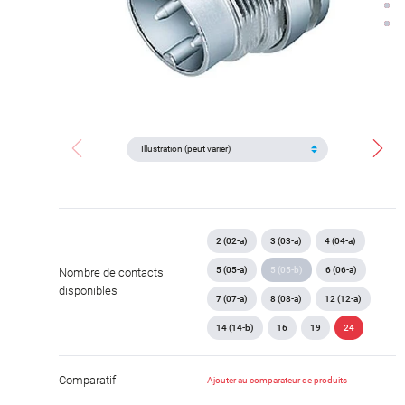
2 (02-a)
3 (03-a)
4 (04-a)
5 (05-a)
5 (05-b)
6 (06-a)
Nombre de contacts
disponibles
7 (07-a)
8 (08-a)
12 (12-a)
14 (14-b)
16
19
24
Comparatif
Ajouter au comparateur de produits