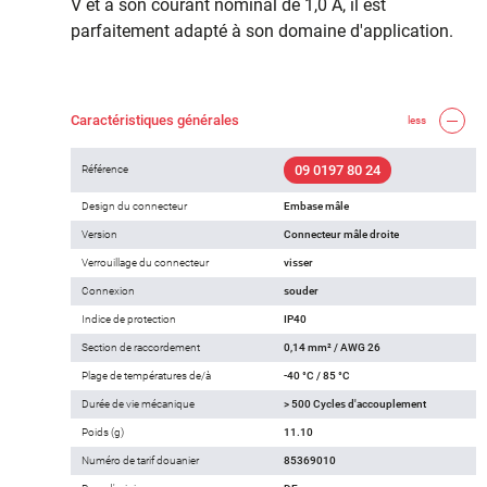
V et à son courant nominal de 1,0 A, il est
parfaitement adapté à son domaine d'application.
Caractéristiques générales
less
09 0197 80 24
Référence
Design du connecteur
Embase mâle
Version
Connecteur mâle droite
Verrouillage du connecteur
visser
Connexion
souder
Indice de protection
IP40
Section de raccordement
0,14 mm² / AWG 26
Plage de températures de/à
-40 °C / 85 °C
Durée de vie mécanique
> 500 Cycles d'accouplement
Poids (g)
11.10
Numéro de tarif douanier
85369010