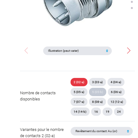
2 (02-a)
3 (03-a)
4 (04-a)
5 (05-a)
5 (05-b)
6 (06-a)
Nombre de contacts
disponibles
7 (07-a)
8 (08-a)
12 (12-a)
14 (14-b)
16
19
24
Variantes pour le nombre
de contacts 2 (02-a)