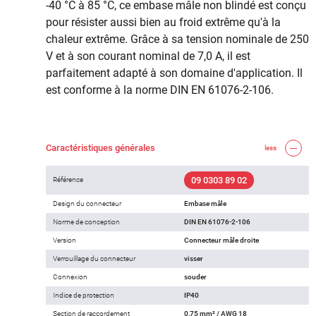
-40 °C à 85 °C, ce embase mâle non blindé est conçu
pour résister aussi bien au froid extrême qu'à la
chaleur extrême. Grâce à sa tension nominale de 250
V et à son courant nominal de 7,0 A, il est
parfaitement adapté à son domaine d'application. Il
est conforme à la norme DIN EN 61076-2-106.
Caractéristiques générales
less
09 0303 89 02
Référence
Design du connecteur
Embase mâle
Norme de conception
DIN EN 61076-2-106
Version
Connecteur mâle droite
Verrouillage du connecteur
visser
Connexion
souder
Indice de protection
IP40
Section de raccordement
0,75 mm² / AWG 18