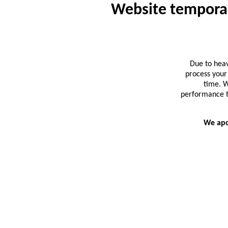
Website temporar
Due to heav
process your
time. W
performance t
We apo