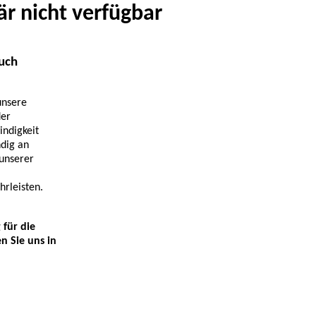
r nicht verfügbar
such
unsere
der
indigkeit
ndig an
 unserer
hrleisten.
 für die
 Sie uns in