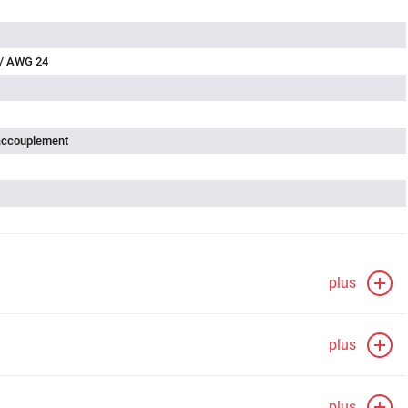
 / AWG 24
'accouplement
plus
plus
plus