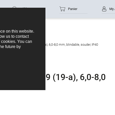
Référence
Panier
My 
cteur mâle, Contacts: 19 (19-a), 6,0-8,0 mm, blindable, souder, IP40
Contacts: 19 (19-a), 6,0-8,0
 IP40