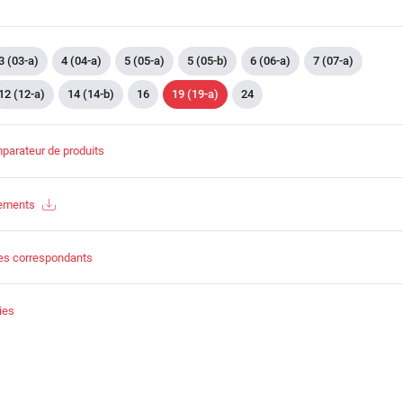
3 (03-a)
4 (04-a)
5 (05-a)
5 (05-b)
6 (06-a)
7 (07-a)
12 (12-a)
14 (14-b)
16
19 (19-a)
24
parateur de produits
gements
es correspondants
ies