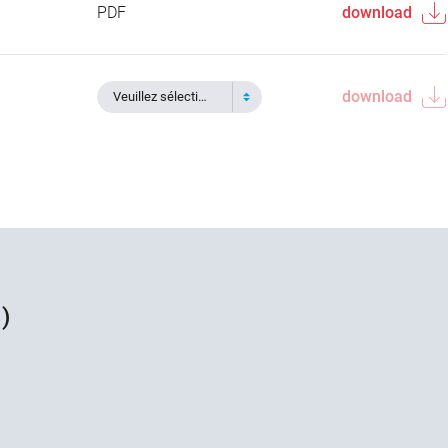
PDF
download
download
Veuillez sélectionner
)