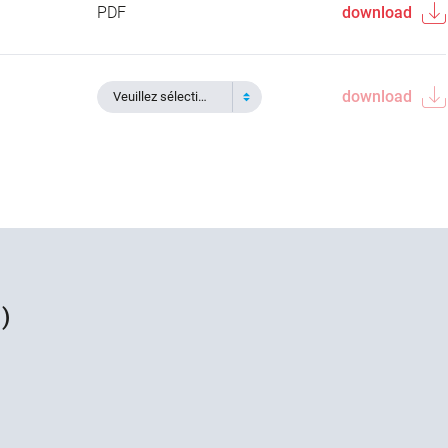
PDF
download
download
Veuillez sélectionner
)