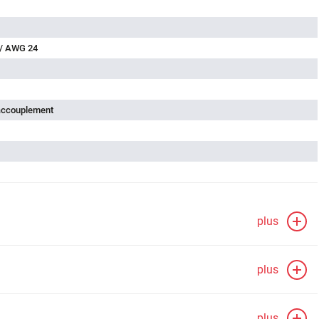
 / AWG 24
'accouplement
plus
plus
plus