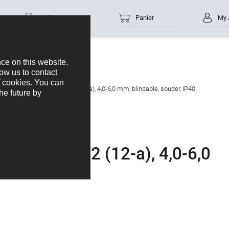
Référence
Panier
My 
cteur mâle, Contacts: 12 (12-a), 4,0-6,0 mm, blindable, souder, IP40
Contacts: 12 (12-a), 4,0-6,0
 IP40