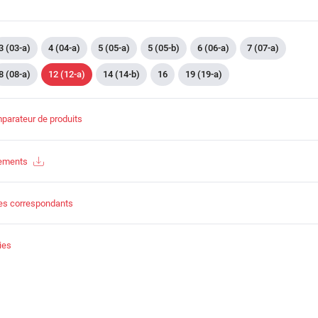
3 (03-a)
4 (04-a)
5 (05-a)
5 (05-b)
6 (06-a)
7 (07-a)
8 (08-a)
12 (12-a)
14 (14-b)
16
19 (19-a)
parateur de produits
gements
es correspondants
ies