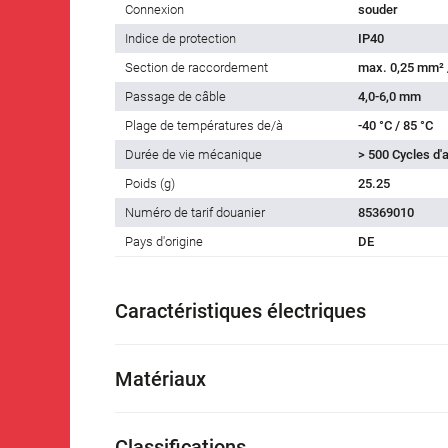
Connexion
souder
Indice de protection
IP40
Section de raccordement
max. 0,25 mm²
Passage de câble
4,0-6,0 mm
Plage de températures de/à
-40 °C / 85 °C
Durée de vie mécanique
> 500 Cycles d
Poids (g)
25.25
Numéro de tarif douanier
85369010
Pays d'origine
DE
Caractéristiques électriques
Matériaux
Classifications