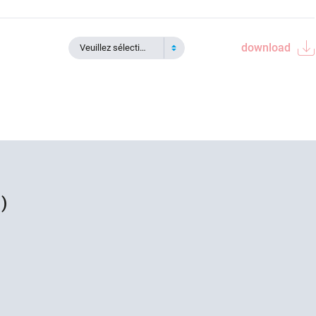
download
Veuillez sélectionner
)