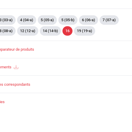
3 (03-a)
4 (04-a)
5 (05-a)
5 (05-b)
6 (06-a)
7 (07-a)
8 (08-a)
12 (12-a)
14 (14-b)
16
19 (19-a)
parateur de produits
gements
es correspondants
ies