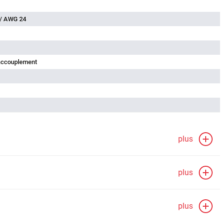
 / AWG 24
'accouplement
plus
plus
plus