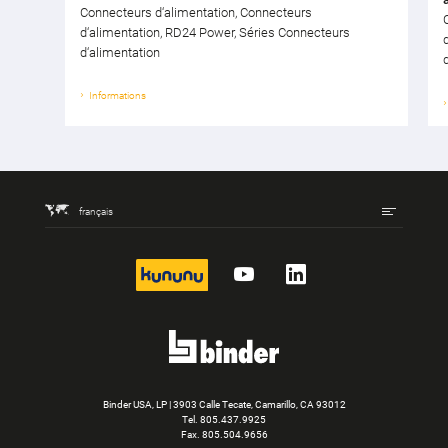
Connecteurs d‘alimentation, Connecteurs
d‘alimentation, RD24 Power, Séries Connecteurs
d‘alimentation
Informations
français
kununu
YouTube
LinkedIn
Binder USA, LP | 3903 Calle Tecate, Camarillo, CA 93012
Tel.
805.437.9925
Fax. 805.504.9656