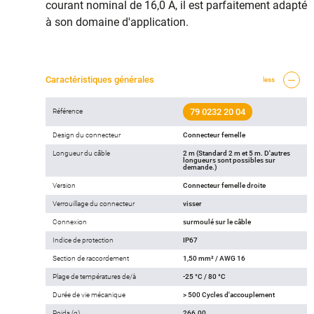
courant nominal de 16,0 A, il est parfaitement adapté
à son domaine d'application.
Caractéristiques générales
less
79 0232 20 04
Référence
Design du connecteur
Connecteur femelle
Longueur du câble
2 m (Standard 2 m et 5 m. D'autres
longueurs sont possibles sur
demande.)
Version
Connecteur femelle droite
Verrouillage du connecteur
visser
Connexion
surmoulé sur le câble
Indice de protection
IP67
Section de raccordement
1,50 mm² / AWG 16
Plage de températures de/à
-25 °C / 80 °C
Durée de vie mécanique
> 500 Cycles d'accouplement
Poids (g)
266.00