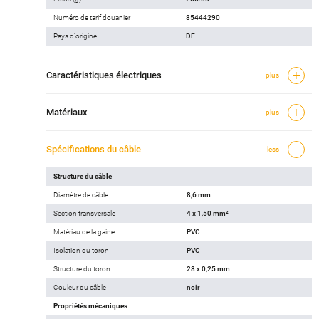
Numéro de tarif douanier
85444290
Pays d'origine
DE
Caractéristiques électriques
plus
Matériaux
plus
Spécifications du câble
less
Structure du câble
Diamètre de câble
8,6 mm
Section transversale
4 x 1,50 mm²
Matériau de la gaine
PVC
Isolation du toron
PVC
Structure du toron
28 x 0,25 mm
Couleur du câble
noir
Propriétés mécaniques