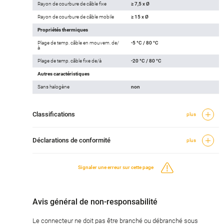
Rayon de courbure de câble fixe
≥ 7,5 x Ø
Rayon de courbure de câble mobile
≥ 15 x Ø
Propriétés thermiques
Plage de temp. câble en mouvem. de/
-5 °C / 80 °C
à
Plage de temp. câble fixe de/à
-20 °C / 80 °C
Autres caractéristiques
Sans halogène
non
Classifications
plus
Déclarations de conformité
plus
Signaler une erreur sur cette page
Avis général de non-responsabilité
Le connecteur ne doit pas être branché ou débranché sous